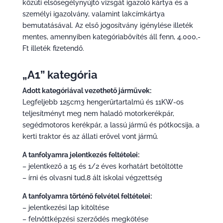
közúti elsősegélynyújtó vizsgát igazoló kártya és a
személyi igazolvány, valamint lakcímkártya
bemutatásával. Az első jogosítvány igénylése illeték
mentes, amennyiben kategóriabővítés áll fenn, 4.000,-
Ft illeték fizetendő.
„A1” kategória
Adott kategóriával vezethető járművek:
Legfeljebb 125cm3 hengerűrtartalmú és 11KW-os
teljesítményt meg nem haladó motorkerékpár,
segédmotoros kerékpár, a lassú jármű és pótkocsija, a
kerti traktor és az állati erővel vont jármű.
A tanfolyamra jelentkezés feltételei:
– jelentkező a 15 és 1/2 éves korhatárt betöltötte
– írni és olvasni tud,8 ált iskolai végzettség
A tanfolyamra történő felvétel feltételei:
– jelentkezési lap kitöltése
– felnőttképzési szerződés megkötése