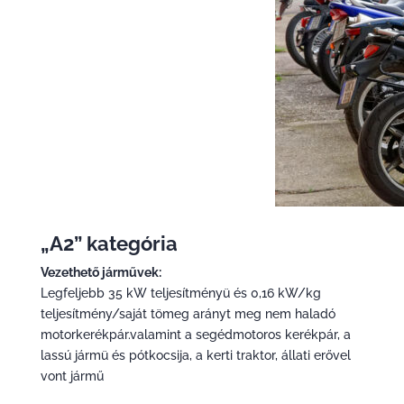
„A2” kategória
Vezethető járművek:
Legfeljebb 35 kW teljesítményü és 0,16 kW/kg
teljesítmény/saját tömeg arányt meg nem haladó
motorkerékpár.valamint a segédmotoros kerékpár, a
lassú jármü és pótkocsija, a kerti traktor, állati erővel
vont jármű