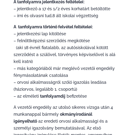
A tanfolyamra jelentkezés feltételei:
– jelentkező a 17 és 1/2 éves korhatárt betöltötte
– írni és olvasni tud,8 ált iskolai végzettség
A tanfolyamra történő felvétel feltételei:
– jelentkezési lap kitöltése
– felnőttképzési szerződés megkötése
(aki 18 évnél fiatalabb, az autósiskolával kötött
szerződést a szülővel, törvényes képviselővel is alá
kell iratni)
– más kategóriából már meglévő vezetői engedély
fénymásolatának csatolása
– orvosi alkalmasságról szóló igazolás leadása
(háziorvos, legalább 1. csoportú)
– az elméleti
tanfolyamdíj
befizetése
A vezetői engedély az utolsó sikeres vizsga után 4
munkanappal bármely
okmányirodánál
igényelhatő
az eredeti orvosi alkalmassági és a
személyi igazolvány bemutatásával. Az első