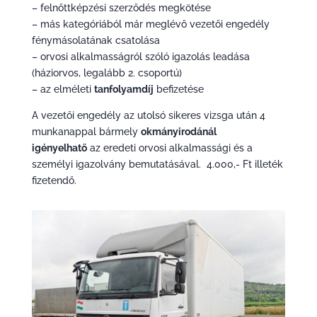
– felnőttképzési szerződés megkötése
– más kategóriából már meglévő vezetői engedély
fénymásolatának csatolása
– orvosi alkalmasságról szóló igazolás leadása
(háziorvos, legalább 2. csoportú)
– az elméleti
tanfolyamdíj
befizetése
A vezetői engedély az utolsó sikeres vizsga után 4
munkanappal bármely
okmányirodánál
igényelhatő
az eredeti orvosi alkalmassági és a
személyi igazolvány bemutatásával. 4.000,- Ft illeték
fizetendő.