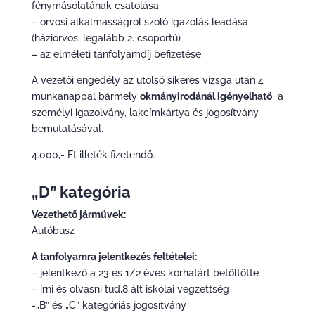
fénymásolatának csatolása
– orvosi alkalmasságról szóló igazolás leadása
(háziorvos, legalább 2. csoportú)
– az elméleti tanfolyamdíj befizetése
A vezetői engedély az utolsó sikeres vizsga után 4
munkanappal bármely
okmányirodánál igényelhatő
a
személyi igazolvány, lakcímkártya és jogosítvány
bemutatásával.
4.000,- Ft illeték fizetendő.
„D” kategória
Vezethető járművek:
Autóbusz
A tanfolyamra jelentkezés feltételei:
– jelentkező a 23 és 1/2 éves korhatárt betöltötte
– írni és olvasni tud,8 ált iskolai végzettség
-„B” és „C” kategóriás jogosítvány