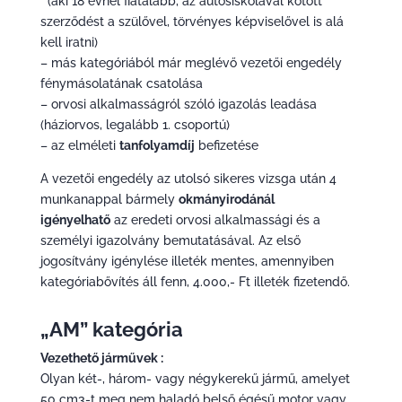
(aki 18 évnél fiatalabb, az autósiskolával kötött
szerződést a szülővel, törvényes képviselővel is alá
kell iratni)
– más kategóriából már meglévő vezetői engedély
fénymásolatának csatolása
– orvosi alkalmasságról szóló igazolás leadása
(háziorvos, legalább 1. csoportú)
– az elméleti
tanfolyamdíj
befizetése
A vezetői engedély az utolsó sikeres vizsga után 4
munkanappal bármely
okmányirodánál
igényelhatő
az eredeti orvosi alkalmassági és a
személyi igazolvány bemutatásával. Az első
jogosítvány igénylése illeték mentes, amennyiben
kategóriabővítés áll fenn, 4.000,- Ft illeték fizetendő.
„AM” kategória
Vezethető járművek :
Olyan két-, három- vagy négykerekű jármű, amelyet
50 cm3-t meg nem haladó belső égésű motor vagy