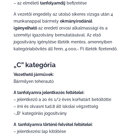
– az elméleti
tanfolyamdíj
befizetése
A vezetői engedély az utolsó sikeres vizsga után 4
munkanappal bármely
okmányirodánál
igényelhatő
az eredeti orvosi alkalmassági és a
személyi igazolvány bemutatásával. Az első
jogosítvány igénylése illeték mentes, amennyiben
kategóriabővítés áll fenn, 4.000,- Ft illeték fizetendő.
„C” kategória
Vezethető járművek:
Bármilyen teherautó
A tanfolyamra jelentkezés feltételei:
– jelentkező a 20 és 1/2 éves korhatárt betöltötte
– írni és olvasni tud,8 ált iskolai végzettség
-„B” kategóriás jogosítvány
A tanfolyamra történő felvétel feltételei:
– jelentkezési lap kitöltése