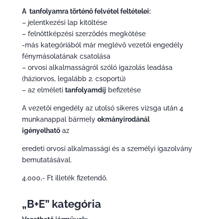
A tanfolyamra történő felvétel feltételei:
– jelentkezési lap kitöltése
– felnőttképzési szerződés megkötése
-más kategóriából már meglévő vezetői engedély
fénymásolatának csatolása
– orvosi alkalmasságról szóló igazolás leadása
(háziorvos, legalább 2. csoportú)
– az elméleti
tanfolyamdíj
befizetése
A vezetői engedély az utolsó sikeres vizsga után 4
munkanappal bármely
okmányirodánál
igényelhatő
az
eredeti orvosi alkalmassági és a személyi igazolvány
bemutatásával.
4.000,- Ft illeték fizetendő.
„B+E” kategória