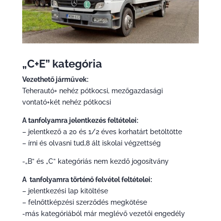
„C+E” kategória
Vezethető járművek:
Teherautó+ nehéz pótkocsi, mezőgazdasági
vontató+két nehéz pótkocsi
A tanfolyamra jelentkezés feltételei:
– jelentkező a 20 és 1/2 éves korhatárt betöltötte
– írni és olvasni tud,8 ált iskolai végzettség
-„B” és „C” kategóriás nem kezdő jogosítvány
A tanfolyamra történő felvétel feltételei:
– jelentkezési lap kitöltése
– felnőttképzési szerződés megkötése
-más kategóriából már meglévő vezetői engedély