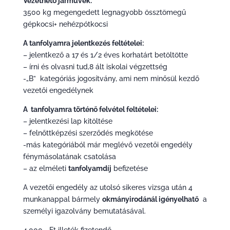
Vezethető járművek:
3500 kg megengedett legnagyobb össztömegű
gépkocsi+ nehézpótkocsi
A tanfolyamra jelentkezés feltételei:
– jelentkező a 17 és 1/2 éves korhatárt betöltötte
– írni és olvasni tud,8 ált iskolai végzettség
-„B” kategóriás jogosítvány, ami nem minősül kezdő
vezetői engedélynek
A tanfolyamra történő felvétel feltételei:
– jelentkezési lap kitöltése
– felnőttképzési szerződés megkötése
-más kategóriából már meglévő vezetői engedély
fénymásolatának csatolása
– az elméleti
tanfolyamdíj
befizetése
A vezetői engedély az utolsó sikeres vizsga után 4
munkanappal bármely
okmányirodánál igényelhatő
a
személyi igazolvány bemutatásával.
4.000,- Ft illeték fizetendő.