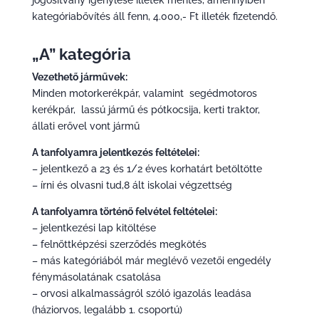
jogosítvány igénylése illeték mentes, amennyiben
kategóriabővítés áll fenn, 4.000,- Ft illeték fizetendő.
„A” kategória
Vezethető járművek:
Minden motorkerékpár, valamint segédmotoros
kerékpár, lassú jármű és pótkocsija, kerti traktor,
állati erővel vont jármű
A tanfolyamra jelentkezés feltételei:
– jelentkező a 23 és 1/2 éves korhatárt betöltötte
– írni és olvasni tud,8 ált iskolai végzettség
A tanfolyamra történő felvétel feltételei:
– jelentkezési lap kitöltése
– felnőttképzési szerződés megkötés
– más kategóriából már meglévő vezetői engedély
fénymásolatának csatolása
– orvosi alkalmasságról szóló igazolás leadása
(háziorvos, legalább 1. csoportú)