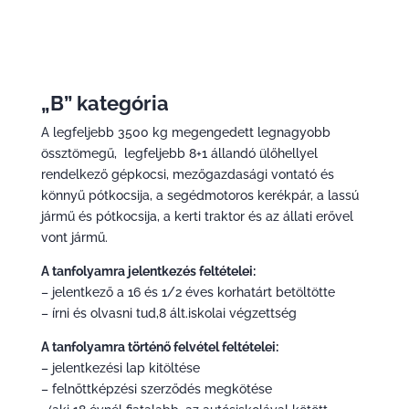
„B” kategória
A legfeljebb 3500 kg megengedett legnagyobb
össztömegű, legfeljebb 8+1 állandó ülőhellyel
rendelkező gépkocsi, mezőgazdasági vontató és
könnyű pótkocsija, a segédmotoros kerékpár, a lassú
jármű és pótkocsija, a kerti traktor és az állati erővel
vont jármű.
A tanfolyamra jelentkezés feltételei:
– jelentkező a 16 és 1/2 éves korhatárt betöltötte
– írni és olvasni tud,8 ált.iskolai végzettség
A tanfolyamra történő felvétel feltételei:
– jelentkezési lap kitöltése
– felnőttképzési szerződés megkötése