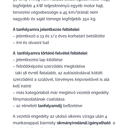
legfeljebb 4 kW teljesítményű egyéb motor hajt,
tervezési végsebessége a 45 km/óránál nem
nagyobb és saját tömege legfeljebb 350 kg.
A tanfolyamra jelentkezés feltételei:
– jelentkező a 13 és 1/2 éves korhatárt betöltötte
– írni és olvasni tud
A tanfolyamra történő felvétel feltételei:
– jelentkezési lap kitöltése
– felnőttképzési szerződés megkötése
(aki 18 évnél fiatalabb, az autósiskolával kötött
szerződést a szülővel, törvényes képviselővel is alá
kell iratni)
– más kategóriából már meglévő vezetői engedély
fénymásolatának csatolása
– az elméleti
tanfolyamdíj
befizetése
A vezetői engedély az utolsó sikeres vizsga után 4
munkanappal bármely
okmányirodánál igényelhatő
a