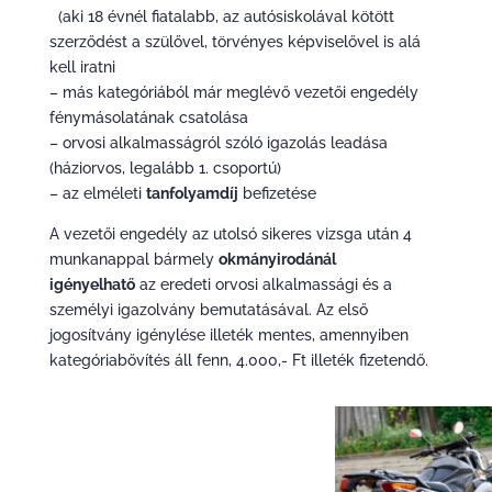
(aki 18 évnél fiatalabb, az autósiskolával kötött
szerződést a szülővel, törvényes képviselővel is alá
kell iratni
– más kategóriából már meglévő vezetői engedély
fénymásolatának csatolása
– orvosi alkalmasságról szóló igazolás leadása
(háziorvos, legalább 1. csoportú)
– az elméleti
tanfolyamdíj
befizetése
A vezetői engedély az utolsó sikeres vizsga után 4
munkanappal bármely
okmányirodánál
igényelhatő
az eredeti orvosi alkalmassági és a
személyi igazolvány bemutatásával. Az első
jogosítvány igénylése illeték mentes, amennyiben
kategóriabővítés áll fenn, 4.000,- Ft illeték fizetendő.