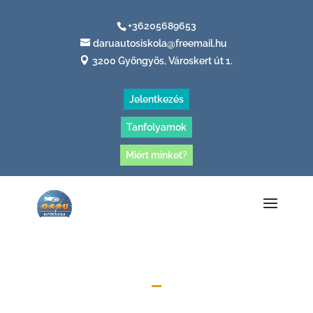
+36205689653
daruautosiskola@freemail.hu
3200 Gyöngyös, Városkert út 1.
Jelentkezés
Tanfolyamok
Miért minket?
Kategóriák