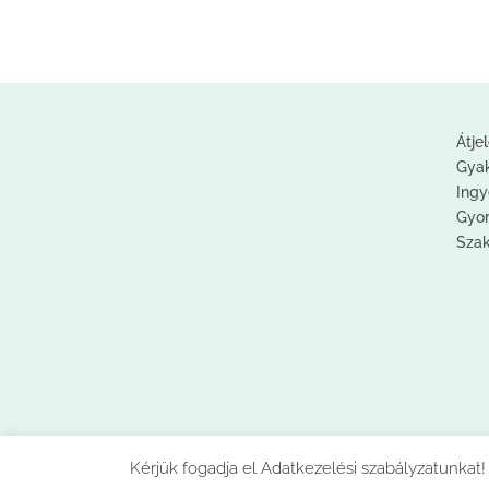
Átje
Gyak
Ingy
Gyor
Sza
Kérjük fogadja el Adatkezelési szabályzatunka