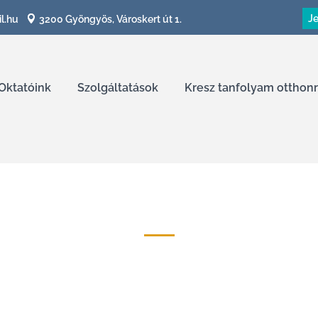
Je
l.hu
3200 Gyöngyös, Városkert út 1.
Oktatóink
Szolgáltatások
Kresz tanfolyam otthonr
Szakmai garanciacsomag