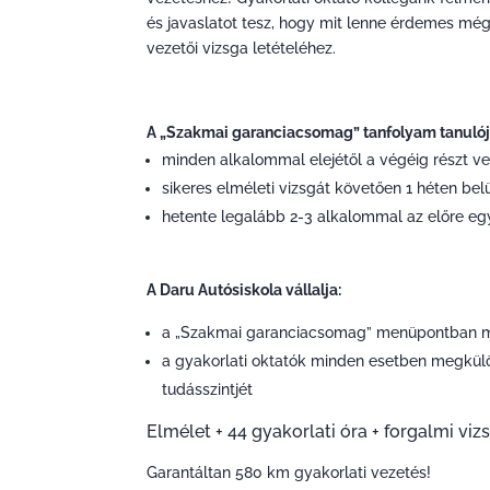
és javaslatot tesz, hogy mit lenne érdemes mé
vezetői vizsga letételéhez.
A „Szakmai garanciacsomag” tanfolyam tanulója 
minden alkalommal elejétől a végéig részt v
sikeres elméleti vizsgát követően 1 héten belü
hetente legalább 2-3 alkalommal az előre eg
A Daru Autósiskola vállalja:
a „Szakmai garanciacsomag” menüpontban megh
a gyakorlati oktatók minden esetben megkülö
tudásszintjét
Elmélet + 44 gyakorlati óra + forgalmi viz
Garantáltan 580 km gyakorlati vezetés!