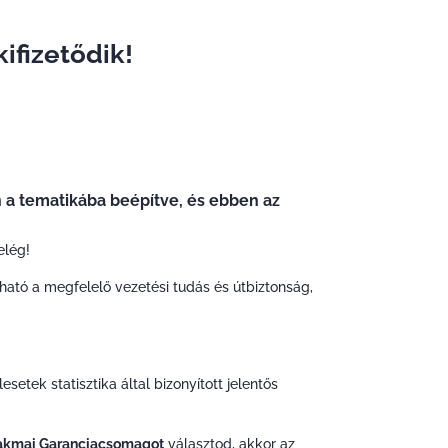
ifizetődik!
n a tematikába beépítve, és ebben az
elég!
ható a megfelelő vezetési tudás és útbiztonság,
tek statisztika által bizonyított jelentős
akmai Garanciacsomagot
választod, akkor az