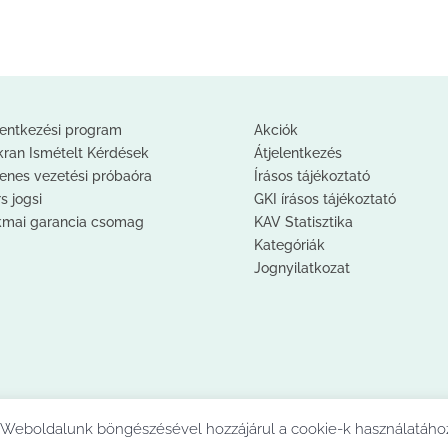
lentkezési program
Akciók
ran Ismételt Kérdések
Átjelentkezés
enes vezetési próbaóra
Írásos tájékoztató
s jogsi
GKI írásos tájékoztató
kmai garancia csomag
KAV Statisztika
Kategóriák
Jognyilatkozat
t! Weboldalunk böngészésével hozzájárul a cookie-k használatáho
2020. © Daru Autósiskola | Minden jog fenntartva!