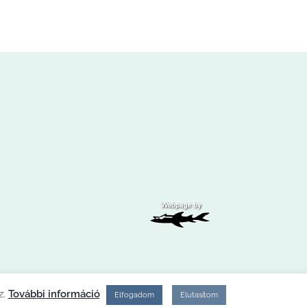
z.
További információ
Elfogadom
Elutasítom