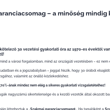
ranciacsomag – a minőség mindig k
kötelező 30 vezetési gyakorlati óra az 1970-es évektől va
nt
!
mind a városi forgalomban, mind az országúti vezetésben – ez nem 
udatban és a jogszabályban – joggal hiszik, hogy 30 órából elsajátít
izsgához, valamint az önálló közlekedéshez.
70%-ának mindez nem elég a sikeres gyakorlati vizsgaletételhez!
ák nagyszámú sikertelensége és a kezdő vezetők által okozott balese
ján létrehoztuk a „
Szakmai garanciacsomagot
„. Ha tanulóként a
Sz