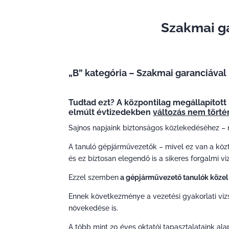
Szakmai ga
„B” kategória – Szakmai garanciával
Tudtad ezt? A központilag megállapított 
elmúlt évtizedekben
változás nem törté
Sajnos napjaink biztonságos közlekedéséhez – 
A tanuló gépjárművezetők – mivel ez van a közt
és ez biztosan elegendő is a sikeres forgalmi v
Ezzel szemben
a gépjárművezető tanulók közel 
Ennek következménye a vezetési gyakorlati vizsg
növekedése is.
A több mint 20 éves oktatói tapasztalataink alap