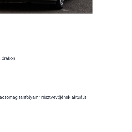
s órákon
iacsomag tanfolyam” résztvevőjének aktuális