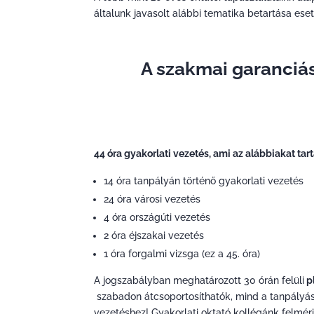
általunk javasolt alábbi tematika betartása es
A szakmai garanciás
44 óra gyakorlati vezetés, ami az alábbiakat tar
14 óra tanpályán történő gyakorlati vezetés
24 óra városi vezetés
4 óra országúti vezetés
2 óra éjszakai vezetés
1 óra forgalmi vizsga (ez a 45. óra)
A jogszabályban meghatározott 30 órán felüli
pl
szabadon átcsoportosíthatók, mind a tanpályás
vezetéshez! Gyakorlati oktató kollégánk felmér