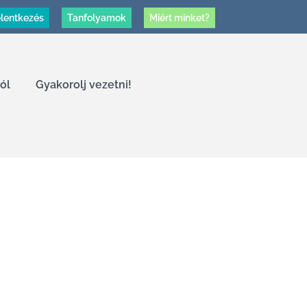
lentkezés
Tanfolyamok
Miért minket?
ól
Gyakorolj vezetni!