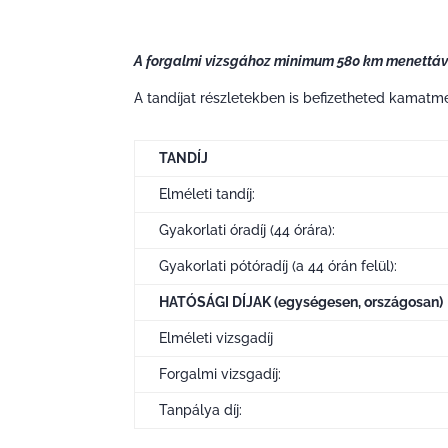
A forgalmi vizsgához minimum 580 km menettávol
A tandíjat részletekben is befizetheted kamat
TANDÍJ
Elméleti tandíj:
Gyakorlati óradíj (44 órára):
Gyakorlati pótóradíj (a 44 órán felül):
HATÓSÁGI DÍJAK (egységesen, országosan)
Elméleti vizsgadíj
Forgalmi vizsgadíj:
Tanpálya díj: