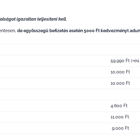
ságot igazoltan teljesíteni kell.
mentesen,
de egyösszegű befizetés esetén 5000 Ft kedvezményt adu
59.990 Ft (+eü 
10.000 Ft
10.000 Ft
4.600 Ft
11.000 Ft
9.000 Ft