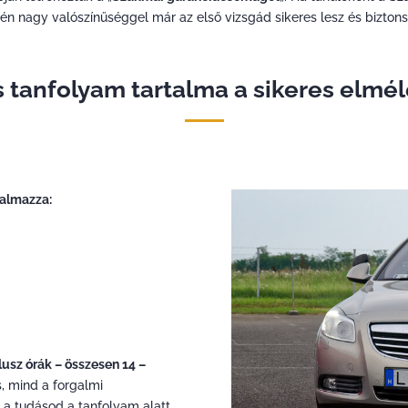
etén nagy valószínűséggel már az első vizsgád sikeres lesz és bizto
 tanfolyam tartalma a sikeres elmél
talmazza:
usz órák – összesen 14 –
, mind a forgalmi
i a tudásod a tanfolyam alatt