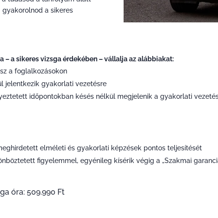
g gyakorolnod a sikeres
– a sikeres vizsga érdekében – vállalja az alábbiakat:
esz a foglalkozásokon
l jelentkezik gyakorlati vezetésre
yeztetett időpontokban késés nélkül megjelenik a gyakorlati vezeté
irdetett elméleti és gyakorlati képzések pontos teljesítését
nböztetett figyelemmel, egyénileg kísérik végig a „Szakmai garanc
sga óra: 509.990 Ft